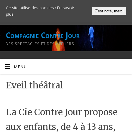
Ce site utilise des cookies :
En savoir
C'est noté, merci
plus.
Compagnie Contre Jour
DES SPECTACLES ET DES ATELIERS
MENU
Eveil théâtral
La Cie Contre Jour propose
aux enfants, de 4 à 13 ans,