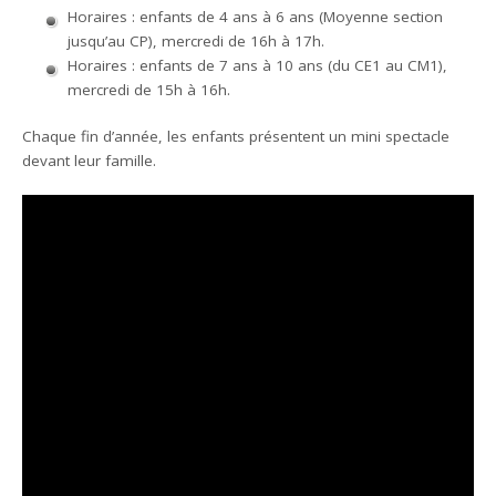
Horaires : enfants de 4 ans à 6 ans (Moyenne section
jusqu’au CP), mercredi de 16h à 17h.
Horaires : enfants de 7 ans à 10 ans (du CE1 au CM1),
mercredi de 15h à 16h.
Chaque fin d’année, les enfants présentent un mini spectacle
devant leur famille.