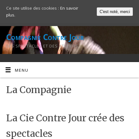
Ce site utilise des cookies :
En savoir
C'est noté, merci
plus.
Compagnie Contre Jour
DES SPECTACLES ET DES ATELIERS
MENU
La Compagnie
La Cie Contre Jour crée des
spectacles