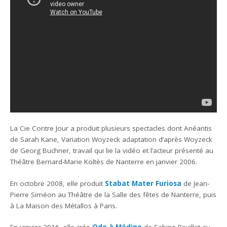
La Cie Contre Jour a produit plusieurs spectacles dont Anéantis
de Sarah Kane, Variation Woyzeck adaptation d’après Woyzeck
de Georg Buchner, travail qui lie la vidéo et l’acteur présenté au
Théâtre Bernard-Marie Koltès de Nanterre en janvier 2006.
En octobre 2008, elle produit
Stabat Mater Furiosa
de Jean-
Pierre Siméon au Théâtre de la Salle des fêtes de Nanterre, puis
à La Maison des Métallos à Paris.
En janvier 2016, elle crée
Ode à Médine
de Sabine Revillet au